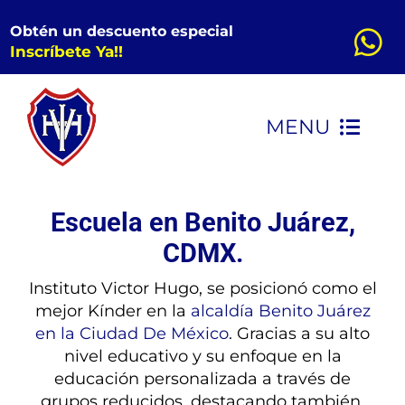
Saltar
Obtén un descuento especial
al
Inscríbete Ya!!
contenido
MENU
INICIO
Escuela en Benito Juárez,
CONOCENOS
CDMX.
Instituto Victor Hugo, se posicionó como el
KINDER
mejor Kínder en la
alcaldía Benito Juárez
en la Ciudad De México
. Gracias a su alto
nivel educativo y su enfoque en la
PRIMARIA
educación personalizada a través de
grupos reducidos, destacando también,