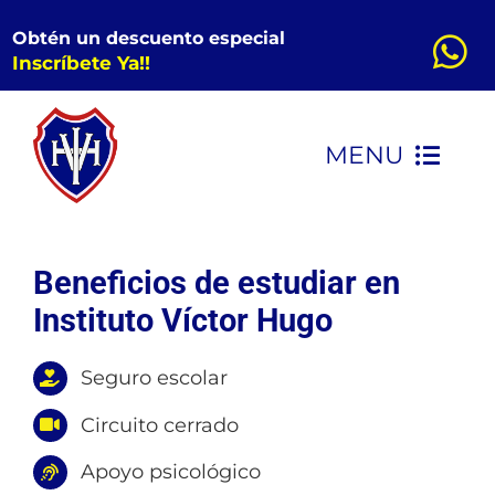
Saltar
Obtén un descuento especial
al
Inscríbete Ya!!
contenido
MENU
INICIO
Beneficios de estudiar en
CONOCENOS
Instituto Víctor Hugo
KINDER
Seguro escolar
Circuito cerrado
PRIMARIA
Apoyo psicológico