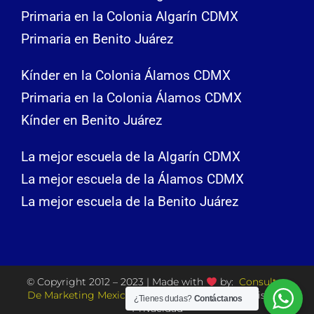
Primaria en la Colonia Algarín CDMX
Primaria en Benito Juárez
Kínder en la Colonia Álamos CDMX
Primaria en la Colonia Álamos CDMX
Kínder en Benito Juárez
La mejor escuela de la Algarín CDMX
La mejor escuela de la Álamos CDMX
La mejor escuela de la Benito Juárez
© Copyright 2012 – 2023 | Made with
by:
Consultor
De Marketing Mexico
| All Rights Reserved | Aviso de
¿Tienes dudas?
Contáctanos
Privacidad