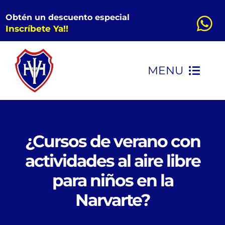
Saltar
Obtén un descuento especial
al
Inscríbete Ya!!
contenido
MENU
INICIO
CONOCENOS
¿Cursos de verano con
actividades al aire libre
KINDER
para niños en la
Narvarte?
PRIMARIA