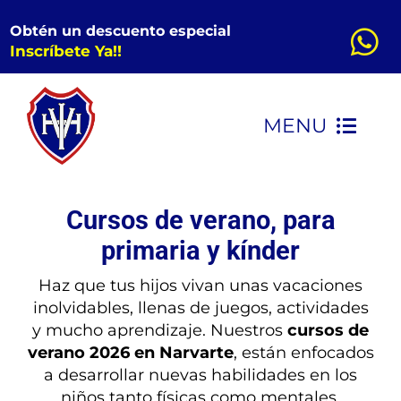
Saltar
Obtén un descuento especial
al
Inscríbete Ya!!
contenido
MENU
INICIO
Cursos de verano, para
CONOCENOS
primaria y kínder
Haz que tus hijos vivan unas vacaciones
KINDER
inolvidables, llenas de juegos, actividades
y mucho aprendizaje. Nuestros
cursos de
verano 2026 en Narvarte
, están enfocados
PRIMARIA
a desarrollar nuevas habilidades en los
niños tanto físicas como mentales.