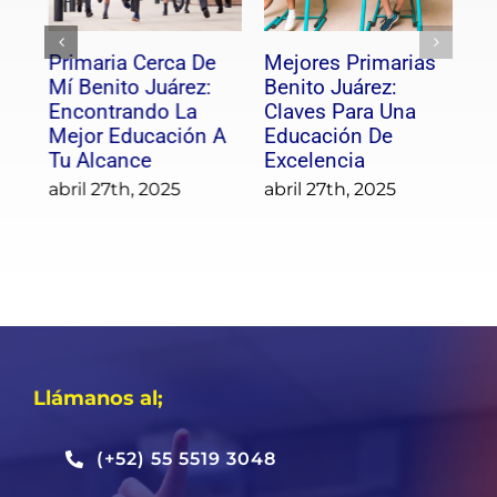
Primaria, Segura En
Primaria Cerca De
Me
Benito Juárez: La
Mí Benito Juárez:
Be
Tranquilidad De
Encontrando La
Cl
Confiar El Futuro De
Mejor Educación A
Ed
Tus Hijos
Tu Alcance
Ex
abril 27th, 2025
abril 27th, 2025
ab
Llámanos al;
(+52) 55 5519 3048