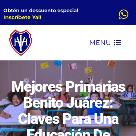
Saltar
Obtén un descuento especial
al
Inscríbete Ya!!
contenido
MENU
INICIO
CONOCENOS
Mejores Primarias
Benito Juárez:
KINDER
Claves Para Una
PRIMARIA
Educación De