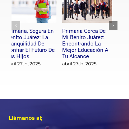
Primaria, Segura En
Primaria Cerca De
Pr
Benito Juárez: La
Mí Benito Juárez:
At
Tranquilidad De
Encontrando La
Pe
Confiar El Futuro De
Mejor Educación A
fe
Tus Hijos
Tu Alcance
abril 27th, 2025
abril 27th, 2025
Llámanos al;