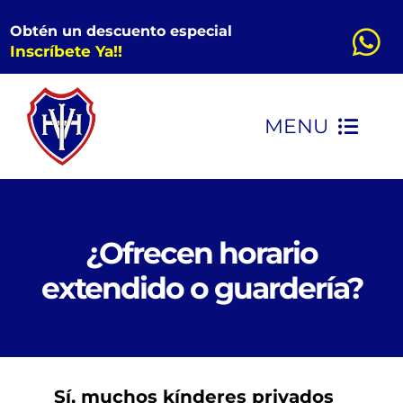
Saltar
Obtén un descuento especial
al
Inscríbete Ya!!
contenido
MENU
INICIO
CONOCENOS
¿Ofrecen horario
extendido o guardería?
KINDER
PRIMARIA
Sí, muchos kínderes privados