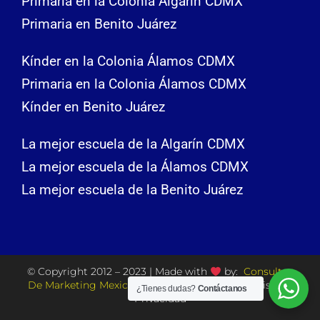
Primaria en la Colonia Algarín CDMX
Primaria en Benito Juárez
Kínder en la Colonia Álamos CDMX
Primaria en la Colonia Álamos CDMX
Kínder en Benito Juárez
La mejor escuela de la Algarín CDMX
La mejor escuela de la Álamos CDMX
La mejor escuela de la Benito Juárez
© Copyright 2012 – 2023 | Made with
by:
Consultor
De Marketing Mexico
| All Rights Reserved | Aviso de
¿Tienes dudas?
Contáctanos
Privacidad