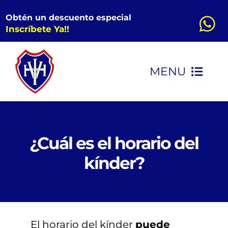
Saltar
Obtén un descuento especial
al
Inscríbete Ya!!
contenido
MENU
INICIO
CONOCENOS
¿Cuál es el horario del
kínder?
KINDER
PRIMARIA
El horario del kínder
puede