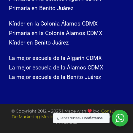
Primaria en Benito Juárez
Kínder en la Colonia Álamos CDMX
Primaria en la Colonia Álamos CDMX
Kínder en Benito Juárez
La mejor escuela de la Algarín CDMX
La mejor escuela de la Álamos CDMX
La mejor escuela de la Benito Juárez
© Copyright 2012 – 2023 | Made with
by:
Consultor
De Marketing Mexico
| All Rights Reserved | Aviso de
¿Tienes dudas?
Contáctanos
Privacidad