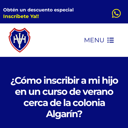
Saltar
Obtén un descuento especial
al
Inscríbete Ya!!
contenido
MENU
INICIO
CONOCENOS
¿Cómo inscribir a mi hijo
en un curso de verano
KINDER
cerca de la colonia
Algarín?
PRIMARIA